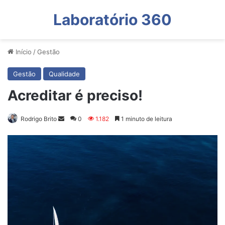
Laboratório 360
Início
/
Gestão
Gestão
Qualidade
Acreditar é preciso!
Mande
Rodrigo Brito
0
1.182
1 minuto de leitura
um
e-
mail