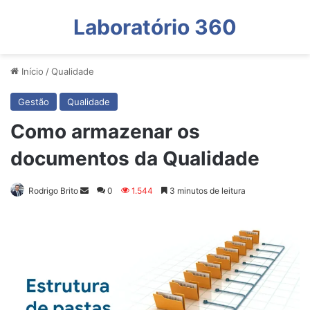
Laboratório 360
Início
/
Qualidade
Gestão
Qualidade
Como armazenar os
documentos da Qualidade
Mande
Rodrigo Brito
0
1.544
3 minutos de leitura
um
e-
mail